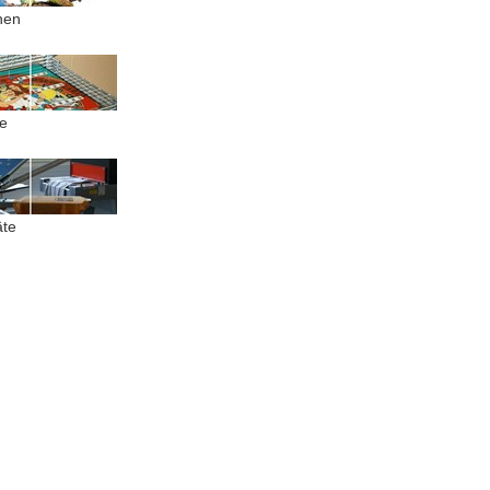
nen
e
äte